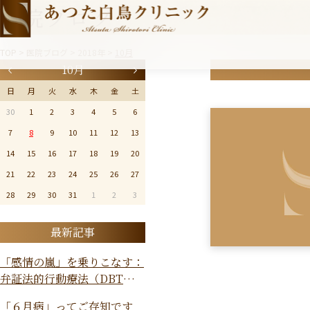
医院ブログ
TOP
>
医院ブログ
>
2018年
>
10月
10月
日
月
火
水
木
金
土
30
1
2
3
4
5
6
7
8
9
10
11
12
13
14
15
16
17
18
19
20
21
22
23
24
25
26
27
28
29
30
31
1
2
3
最新記事
「感情の嵐」を乗りこなす：
弁証法的行動療法（DBT）で
自分らしく生きるためのガイ
「６月病」ってご存知です