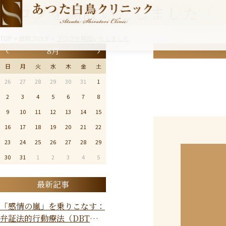
ブログを開設いたしました
TOP
>
医院ブログ
>
ブログを開設いたしました
8月
日
月
火
水
木
金
土
26
27
28
29
30
31
1
2
3
4
5
6
7
8
9
10
11
12
13
14
15
16
17
18
19
20
21
22
23
24
25
26
27
28
29
30
31
1
2
3
4
5
最新記事
「感情の嵐」を乗りこなす：
弁証法的行動療法（DBT）で