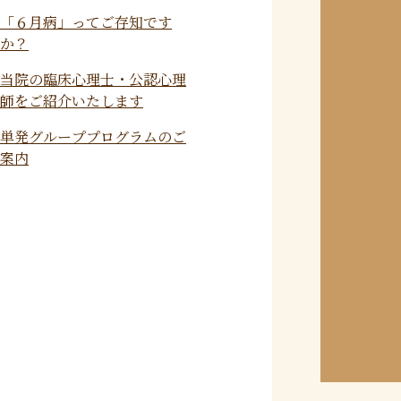
自分らしく生きるためのガイ
「６月病」ってご存知です
ド
か？
当院の臨床心理士・公認心理
師をご紹介いたします
単発グループプログラムのご
案内