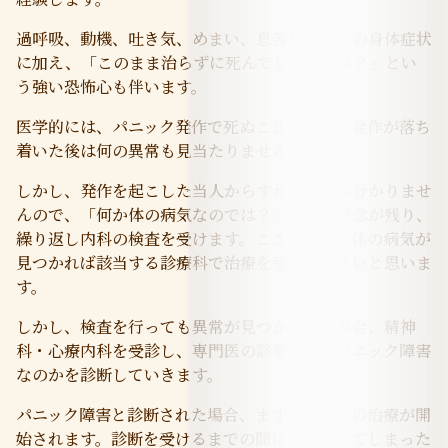
過呼吸、動機、吐き気、めまい、息苦しさなどの身体症状
に加え、「このまま治らずに死んでしまうでは？」とい
う強い恐怖心も伴います。
医学的には、パニック発作で死ぬことはなく、発作が落ち
着いた後は何の異常も見当たりません。
しかし、発作を起こした当人からすれば原因が分かりませ
んので、「何か体の病気なのでは？」という疑念が残り、
繰り返し内科の検査を受けます。ここで本当に体の病気が
見つかれば該当する診療科で治療を受ければよいと思いま
す。
しかし、検査を行っても異常が見つからない場合、精神
科・心療内科を受診し、専門医の診察の上でパニック障害
なのかを診断していきます。
パニック障害と診断された場合、まずはお薬での治療が開
始されます。診断を受けるまでの間に強くなってしまった