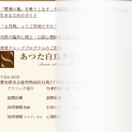
「感情の嵐」を乗りこなす：弁証法的行動療法（DBT）で自分らしく
生きるためのガイド
「６月病」ってご存知ですか？
当院の臨床心理士・公認心理師をご紹介いたします
単発グループプログラムのご案内
〒456-0035
愛知県名古屋市熱田区白鳥3丁目10-19 BLG白鳥2F
クリニック紹介
外来医師一覧
心療内科・精神科
訪問診療
訪問看護
アクセス
採用情報
お知らせ
医院ブログ
医師
採用情報
心理療法
コメディカル