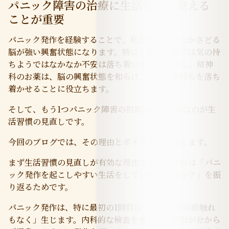
パニック障害の治療に生活習慣を整える
ことが重要
パニック発作を経験することで、私たちの心をつかさどる
脳が強い興奮状態になります。特に、初期段階では気の持
ちようではなかなか不安は落ち着いてくれません。精神
科のお薬は、脳の興奮状態を和らげ、不安な気持ちを落ち
着かせることに役立ちます。
そして、もう1つパニック障害の初期治療で有効なのが生
活習慣の見直しです。
今回のブログでは、その理由とポイントを解説します。
まず生活習慣の見直しが有効な理由ですが。これは「パニ
ック発作を起こしやすい生活をしていなかったか？」を振
り返るためです。
パニック発作は、特に最初の1回目は「突然、何の前触れ
もなく」生じます。内科的な検査を受けても原因が分から