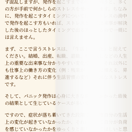
ず混乱しますが、発作を起こすまでの経緯を伺うと、多く
の方が手前で何かしらのストレスを受けています。ちなみ
に、発作を起こすタイミングについては、ストレスの渦中
で発作を起こす方もいれば、ストレスとなる出来事が解決
した後のほっとしたタイミングで出る方もいるので一概に
は言えません。
まず、ここで言うストレスは、「生活上の変化」と捉えて
ください。結婚、出産、転職、退職、引っ越しなどの人生
上の重要な出来事な分かりやすい変化ですが、それ以外に
も仕事上の働き方の変化（例：残業が一時的に増える、昇
進するなど）それに伴う生活習慣の変化も立派なストレス
です。
そして、パニック発作は心身に大きな負荷がかかった最後
の結果として生じているケースが多いです。
ですので、症状が落ち着いてきた段階で、一度自分の生活
上の変化が起きていなかったか、それに対して自分が負荷
を感じていなかったかをゆっくりと振り返ってほしいと思