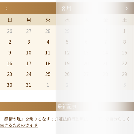
8月
日
月
火
水
木
金
土
26
27
28
29
30
31
1
2
3
4
5
6
7
8
9
10
11
12
13
14
15
16
17
18
19
20
21
22
23
24
25
26
27
28
29
30
31
1
2
3
4
5
最新記事
「感情の嵐」を乗りこなす：弁証法的行動療法（DBT）で自分らしく
生きるためのガイド