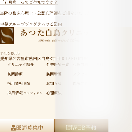
「６月病」ってご存知ですか？
当院の臨床心理士・公認心理師をご紹介いたします
単発グループプログラムのご案内
〒456-0035
愛知県名古屋市熱田区白鳥3丁目10-19 BLG白鳥2F
クリニック紹介
外来医師一覧
心療内科・精神科
訪問診療
訪問看護
アクセス
採用情報
お知らせ
医院ブログ
医師
採用情報
心理療法
コメディカル
プライバシーポリシーについて
医師募集中
WEB予約