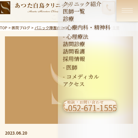
クリニック紹介
パニック障害の治療に生活習慣を整える
医師一覧
ことが重要
診療
- 心療内科・精神科
TOP
>
医院ブログ
>
パニック障害の治療に生活習慣を整えることが重要
- 心理療法
訪問診療
訪問看護
採用情報
- 医師
- コメディカル
アクセス
ご相談・お問い合わせ
052-671-1555
2023.06.20