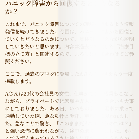
パニック障害から回復するとどうなる
か？
これまで、パニック障害についての理解が深まるよう情報
発信を続けてきました。今回は、パニック障害から回復し
ていくとどうなるのかについて、具体例を交えながら説明
していきたいと思います。内容は過去に解説した「治療目
標の立て方」と関連するので、よろしければ合わせてご参
照ください。
ここで、過去のブログに登場したAさんの事例をもう一度
掲載します。
Aさんは20代の会社員の女性。仕事が忙しく残業もこなし
ながら、プライベートでは家族や友人との付き合いも大事
にしておりました。ある日、いつものように電車に乗って
通勤していた際、急な動悸と発汗、窒息感に襲われまし
た。急なことで驚き、「このまま死んでしまうのでは？」
と強い恐怖に襲われながら、途中の駅で降りました。ホー
ムでうずくまっているうちに徐々に落ち着いてきたもの