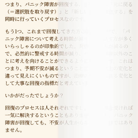
つまり、パニック障害が回復する、というのは
「元に戻る
（＝選択肢を取り戻す）」
と
「新しい自分を確立する」を
同時に行っていくプロセス
なのです。
もう1つ、これまで回復してきた方の話を伺う中で、「パ
ニック障害について考える時間が減った」と話す方が多く
いらっしゃるのが印象的でした。発作への不安が減るの
で、必然的に警戒する時間が減り、パニック障害以外のこ
とに考えを向けることができるようになるのです。これは
つまり、予期不安が減るということです。生活上の変化と
違って見えにくいものですが、治療の後期に訪れる変化と
して大事な回復の指標だと考えています。
いかがだったでしょうか？
回復のプロセスは人それぞれですし、専門治療を受ければ
一気に解決するということもありません。また、パニック
障害が回復しても、不安が人生からなくなるわけではあり
ません。