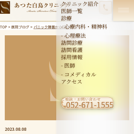
クリニック紹介
パニック障害から回復するとどうなる
医師一覧
か？
診療
- 心療内科・精神科
TOP
>
医院ブログ
>
パニック障害から回復するとどうなるか？
- 心理療法
訪問診療
訪問看護
採用情報
- 医師
- コメディカル
アクセス
ご相談・お問い合わせ
052-671-1555
2023.08.08