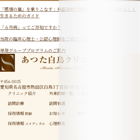
「感情の嵐」を乗りこなす：弁証法的行動療法（DBT）で自分らしく
生きるためのガイド
「６月病」ってご存知ですか？
当院の臨床心理士・公認心理師をご紹介いたします
単発グループプログラムのご案内
〒456-0035
愛知県名古屋市熱田区白鳥3丁目10-19 BLG白鳥2F
クリニック紹介
外来医師一覧
心療内科・精神科
訪問診療
訪問看護
アクセス
採用情報
お知らせ
医院ブログ
医師
採用情報
心理療法
コメディカル