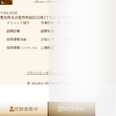
〒456-0035
愛知県名古屋市熱田区白鳥3丁目10-19 BLG白鳥2F
クリニック紹介
外来医師一覧
心療内科・精神科
訪問診療
訪問看護
アクセス
採用情報
お知らせ
医院ブログ
医師
採用情報
心理療法
コメディカル
プライバシーポリシーについて
© atsuta-shirotori.com
医師募集中
WEB予約