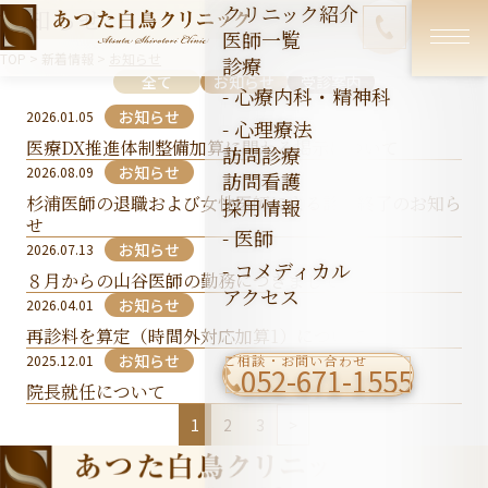
クリニック紹介
お知らせ
医師一覧
TOP
>
新着情報
>
お知らせ
診療
全て
お知らせ
受診案内
- 心療内科・精神科
お知らせ
2026.01.05
- 心理療法
医療DX推進体制整備加算に関わる掲示について
訪問診療
お知らせ
2026.08.09
訪問看護
杉浦医師の退職および女性医師による診療終了のお知ら
採用情報
せ
- 医師
お知らせ
2026.07.13
- コメディカル
８月からの山谷医師の勤務につきまして
アクセス
お知らせ
2026.04.01
再診料を算定（時間外対応加算1）について
お知らせ
2025.12.01
ご相談・お問い合わせ
052-671-1555
院長就任について
1
2
3
>