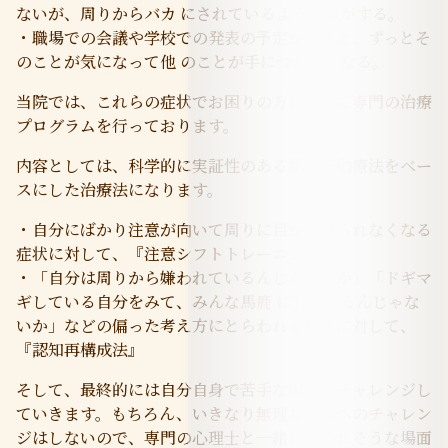
ないが、周りからバカ にされているような気がする。
・職場での会議や学校での発表の予定があると、ずっとそ
のことが気になって他 のことが手につかなくなる。
当院では、これらの症状でお困りの方に対して専門の治療
プログラムを行っております。
内容としては、科学的に実証性のある認知行動療法をベー
スにした治療法になります。
・自分にばかり注意が向いて周りに目が向けられなくなる
症状に対して、『注意シフトトレーニング』
・「自分は周りから嫌われているんじゃないか」「ドギマ
ギしている自分をみて、みんな馬鹿 にしているんじゃな
いか」などの偏った考え方にとらわれる症状に対して、
『認知再構成法』
そして、最終的には自分自身で苦手な場面にチャレンジし
ていきます。もちろん、いきなり無理な場面へのチャレン
ジはしないので、専門の心理士と一緒に、やれそうな場面