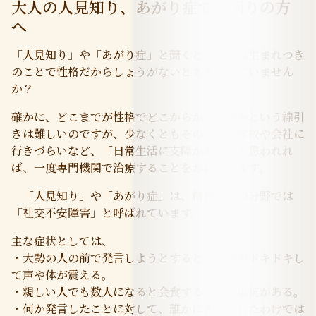
大人の人見知り、あがり症でお困りの方
へ
「人見知り」や「あがり症」と聞くと、それは生まれつき
のことで性格だからしょうがないとあきらめていません
か？
確かに、どこまでが性格でどこからが心の病かという線引
きは難しいのですが、少なくともそのことで学校や会社に
行きづらいなど、「日常生活に支障がある」と思われれ
ば、一度専門機関で治療することをお勧めします。
「人見知り」や「あがり症」は、精神医学の分野では
「社交不安障害」と呼ばれています。
主な症状としては、
・大勢の人の前で発言しようとすると、心臓がドキドキし
て声や体が震える。
・親しい人でも数人になると会食することに抵抗がある。
・何か発言したことに対して、誰かに否定されたわけでは