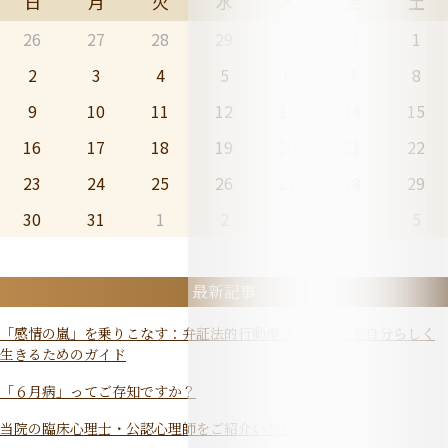
日
月
火
水
木
金
土
26
27
28
29
30
31
1
2
3
4
5
6
7
8
9
10
11
12
13
14
15
16
17
18
19
20
21
22
23
24
25
26
27
28
29
30
31
1
2
3
4
5
最新記事
「感情の嵐」を乗りこなす：弁証法的行動療法（DBT）で自分らしく
生きるためのガイド
「６月病」ってご存知ですか？
当院の臨床心理士・公認心理師をご紹介いたします