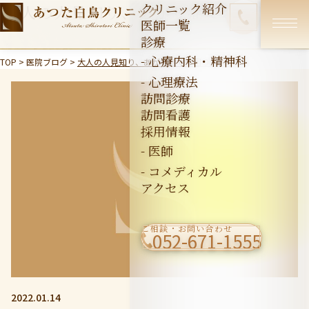
クリニック紹介
大人の人見知り、あがり症でお困りの方
医師一覧
へ
診療
- 心療内科・精神科
TOP
>
医院ブログ
>
大人の人見知り、あがり症でお困りの方へ
- 心理療法
訪問診療
訪問看護
採用情報
- 医師
- コメディカル
アクセス
ご相談・お問い合わせ
052-671-1555
2022.01.14