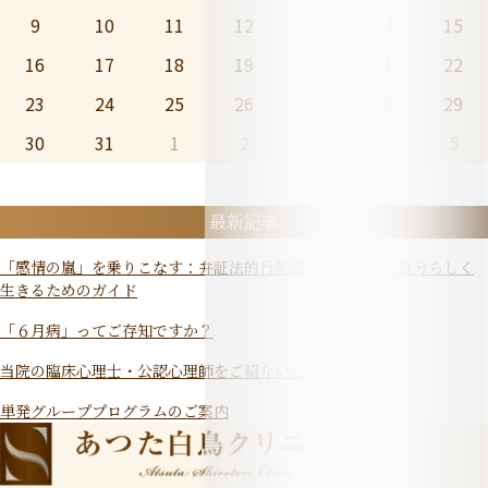
9
10
11
12
13
14
15
16
17
18
19
20
21
22
23
24
25
26
27
28
29
30
31
1
2
3
4
5
最新記事
「感情の嵐」を乗りこなす：弁証法的行動療法（DBT）で自分らしく
生きるためのガイド
「６月病」ってご存知ですか？
当院の臨床心理士・公認心理師をご紹介いたします
単発グループプログラムのご案内