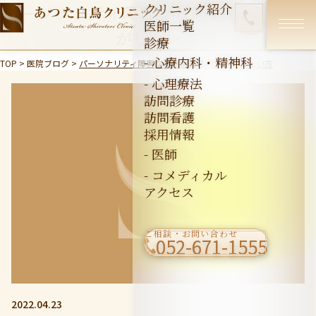
クリニック紹介
パーソナリティ障害など感情調節の治療
医師一覧
がしたい方
診療
- 心療内科・精神科
TOP
>
医院ブログ
>
パーソナリティ障害など感情調節の治療がしたい方
- 心理療法
訪問診療
訪問看護
採用情報
- 医師
- コメディカル
アクセス
ご相談・お問い合わせ
052-671-1555
2022.04.23