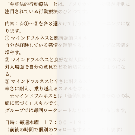
「弁証法的行動療法」とは、アメリカでその効果が非常に
注目されている行動療法のひとつです。
内容：☆①～③を各８週かけて行う実践トレーニングにな
ります。
① マインドフルネスと感情調節スキル
自分が経験している感情を理解する。ポジティブな感情を
増やす。
② マインドフルネスと良好な対人関係を維持するスキル
対人場面で自分の意見などを適切に伝えられるようにな
る。
③ マインドフルネスと辛さに耐えるスキル
辛さに耐え、乗り越えるスキルを学ぶ。
☆マインドフルネスとは「価値判断せずに自分の心の状
態に気づく」スキルです。
グループでは毎回ワークシートなどの資料を配布します。
日時：毎週木曜 １７：００～１９：００
（前後の時間で個別のフォローをすることがあります）