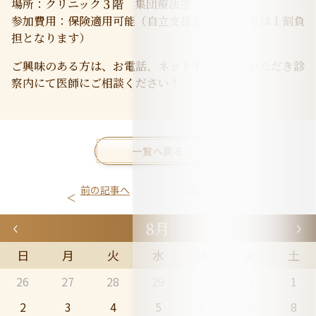
場所：クリニック３階 集団療法室
参加費用：保険適用可能（自立支援をご利用の方は１割負
担となります）
ご興味のある方は、お電話、ネット予約をしていただき診
察内にて医師にご相談ください！
一覧へ戻る
前の記事へ
次の記事へ
8月
日
月
火
水
木
金
土
26
27
28
29
30
31
1
2
3
4
5
6
7
8